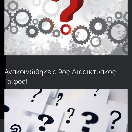
Ανακοινώθηκε ο 9ος Διαδικτυακός
Γρίφος!