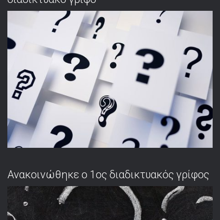
Ανακοινώθηκε ο 1ος διαδικτυακός γρίφος