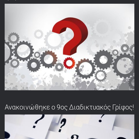
Ανακοινώθηκε ο 9ος Διαδικτυακός Γρίφος!