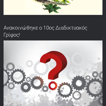
Ανακοινώθηκε ο 10ος Διαδικτυακός
Γρίφος!