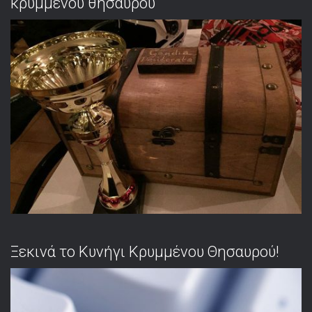
κρυμμένου θησαυρού
Ξεκινά το Κυνήγι Κρυμμένου Θησαυρού!