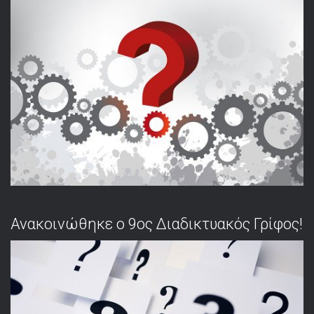
Ανακοινώθηκε ο 9ος Διαδικτυακός Γρίφος!