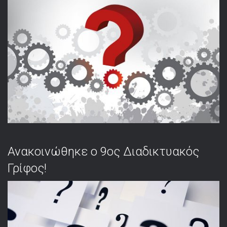
Ανακοινώθηκε ο 9ος Διαδικτυακός
Γρίφος!