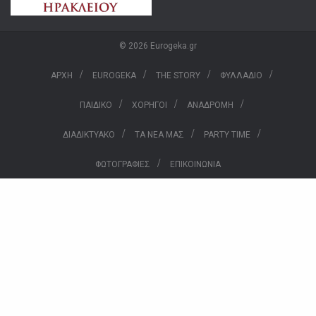
© 2026 Eurogeka.gr
/
/
/
/
ΑΡΧΗ
EUROGEKA
THE STORY
ΦΥΛΛΑΔΙΟ
/
/
/
ΠΑΙΔΙΚΟ
ΧΟΡΗΓΟΙ
ΑΝΑΔΡΟΜΗ
/
/
/
ΔΙΑΔΙΚΤΥΑΚΟ
ΤΑ ΝΕΑ ΜΑΣ
PARTY TIME
/
ΦΩΤΟΓΡΑΦΙΕΣ
ΕΠΙΚΟΙΝΩΝΙΑ