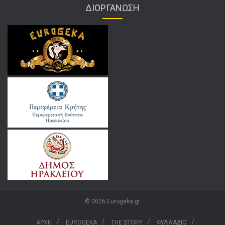
ΔΙΟΡΓΑΝΩΣΗ
© 2026 Eurogeka.gr
/
/
/
/
ΑΡΧΗ
EUROGEKA
THE STORY
ΦΥΛΛΑΔΙΟ